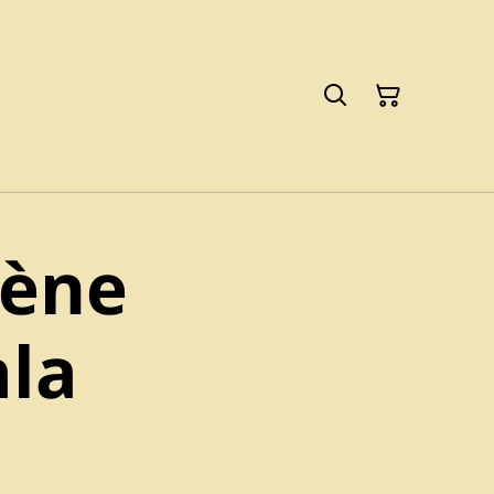
gène
la