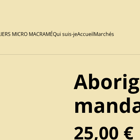
LIERS MICRO MACRAMÉ
Qui suis-je
Accueil
Marchés
Abori
manda
25,00 €