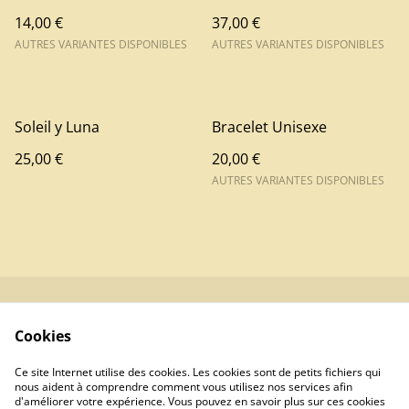
14,00 €
37,00 €
AUTRES VARIANTES DISPONIBLES
AUTRES VARIANTES DISPONIBLES
Soleil y Luna
Bracelet Unisexe
25,00 €
20,00 €
AUTRES VARIANTES DISPONIBLES
Contactez-nous
Conditions
Cookies
Politique de
Politique de cookies
confidentialité
Ce site Internet utilise des cookies. Les cookies sont de petits fichiers qui
Newsletters
nous aident à comprendre comment vous utilisez nos services afin
d'améliorer votre expérience. Vous pouvez en savoir plus sur ces cookies