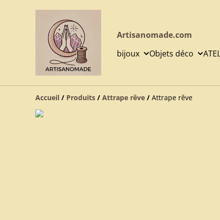
Artisanomade.com
bijoux
Objets déco
ATE
Accueil
/
Produits
/
Attrape rêve
/
Attrape rêve